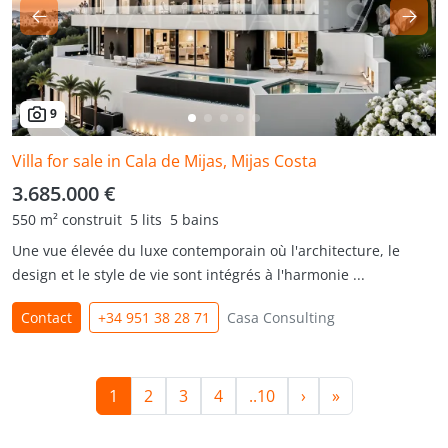
9
Villa for sale in Cala de Mijas, Mijas Costa
3.685.000 €
550 m² construit
5 lits
5 bains
Une vue élevée du luxe contemporain où l'architecture, le
design et le style de vie sont intégrés à l'harmonie ...
Contact
+34 951 38 28 71
Casa Consulting
1
2
3
4
..10
›
»