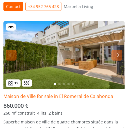
Contact
+34 952 765 428
Marbella Living
15
Maison de Ville for sale in El Romeral de Calahonda
860.000 €
260 m² construit
4 lits
2 bains
Superbe maison de ville de quatre chambres située dans la