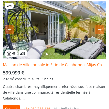
43
Maison de Ville for sale in Sitio de Calahonda, Mijas Costa
599.999 €
292 m² construit
4 lits
3 bains
Quatre chambres magnifiquement reformées sud face maison
de ville dans une communauté résidentielle fermée à
Calahonda; ...
Contact
+34 952 765 428
Marbella Living