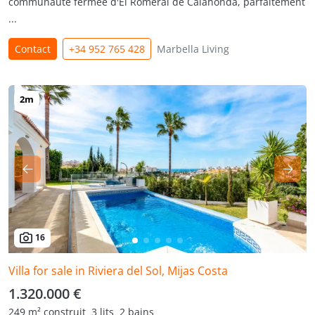
communauté fermée d'El Romeral de Calahonda, parfaitement
...
Contact
+34 952 765 428
Marbella Living
16
Villa for sale in Riviera del Sol, Mijas Costa
1.320.000 €
249 m² construit
3 lits
2 bains