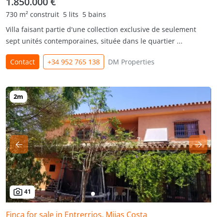
1.850.000 €
730 m² construit
5 lits
5 bains
Villa faisant partie d'une collection exclusive de seulement
sept unités contemporaines, située dans le quartier ...
Contact
+34 952 765 138
DM Properties
41
Finca for sale in Entrerrios, Mijas Costa