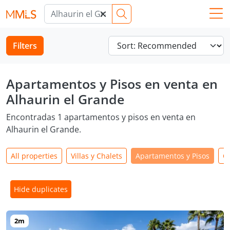
×
Filters
Apartamentos y Pisos en venta en
Alhaurin el Grande
Encontradas 1 apartamentos y pisos en venta en
Alhaurin el Grande.
All properties
Villas y Chalets
Apartamentos y Pisos
C
Hide duplicates