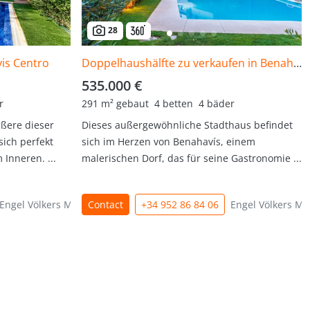
28
vis Centro
Doppelhaushälfte zu verkaufen in Benahavis Centro
535.000 €
r
291 m² gebaut
4 betten
4 bäder
ßere dieser
Dieses außergewöhnliche Stadthaus befindet
sich perfekt
sich im Herzen von Benahavís, einem
Inneren. ...
malerischen Dorf, das für seine Gastronomie ...
Engel Völkers Marbella
Contact
+34 952 86 84 06
Engel Völkers Ma