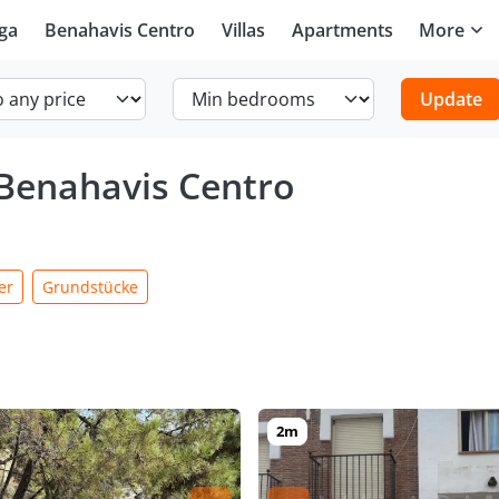
ga
Benahavis Centro
Villas
Apartments
More
Update
 Benahavis Centro
er
Grundstücke