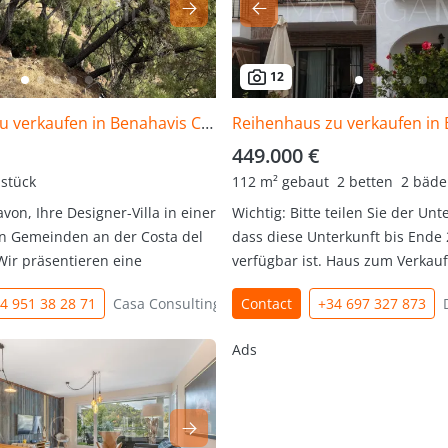
12
Grundstück zu verkaufen in Benahavis Centro
449.000 €
stück
112 m² gebaut
2 betten
2 bäde
on, Ihre Designer-Villa in einer
Wichtig: Bitte teilen Sie der Unt
en Gemeinden an der Costa del
dass diese Unterkunft bis Ende 
Wir präsentieren eine
verfügbar ist. Haus zum Verkauf 
4 951 38 28 71
Casa Consulting
Contact
+34 697 327 873
Ads