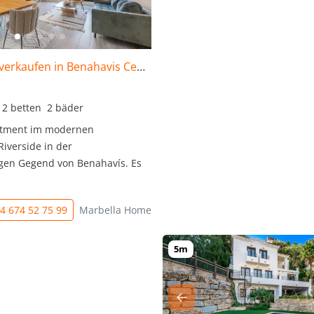
Wohnung zu verkaufen in Benahavis Centro
2 betten
2 bäder
rtment im modernen
iverside in der
igen Gegend von Benahavís. Es
4 674 52 75 99
Marbella Homes To Love