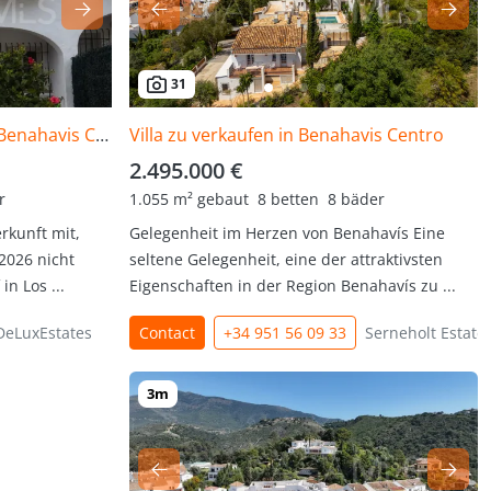
31
Reihenhaus zu verkaufen in Benahavis Centro
Villa zu verkaufen in Benahavis Centro
2.495.000 €
r
1.055 m² gebaut
8 betten
8 bäder
erkunft mit,
Gelegenheit im Herzen von Benahavís Eine
2026 nicht
seltene Gelegenheit, eine der attraktivsten
in Los ...
Eigenschaften in der Region Benahavís zu ...
DeLuxEstates
Contact
+34 951 56 09 33
Serneholt Estate