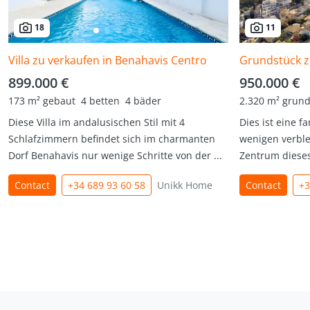
18
11
Villa zu verkaufen in Benahavis Centro
899.000 €
950.000 €
173 m² gebaut
4 betten
4 bäder
2.320 m² grund
Diese Villa im andalusischen Stil mit 4
Dies ist eine f
Schlafzimmern befindet sich im charmanten
wenigen verbl
Dorf Benahavis nur wenige Schritte von der ...
Zentrum dieses
Contact
+34 689 93 60 58
Unikk Home
Contact
+3