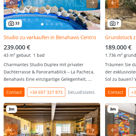
33
7
Studio zu verkaufen in Benahavis Centro
239.000 €
189.000 €
43 m² gebaut
1 bad
1.736 m² grund
Charmantes Studio Duplex mit privater
Träumen Sie dav
Dachterrasse & Panoramablick – La Pacheca,
der exklusivst
Benahavís Eine einzigartige Gelegenheit, ...
Sol zu bauen? 
Contact
+34 697 327 873
DeLuxEstates
Contact
+3