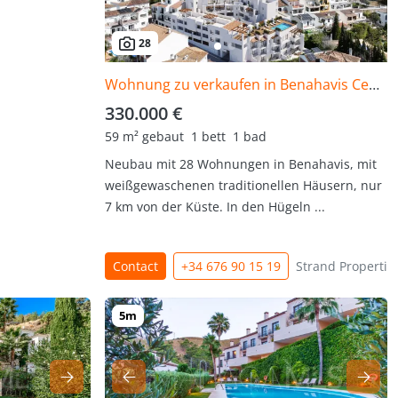
28
Wohnung zu verkaufen in Benahavis Centro
330.000 €
59 m² gebaut
1 bett
1 bad
Neubau mit 28 Wohnungen in Benahavis, mit
weißgewaschenen traditionellen Häusern, nur
7 km von der Küste. In den Hügeln ...
Contact
+34 676 90 15 19
Strand Propertie