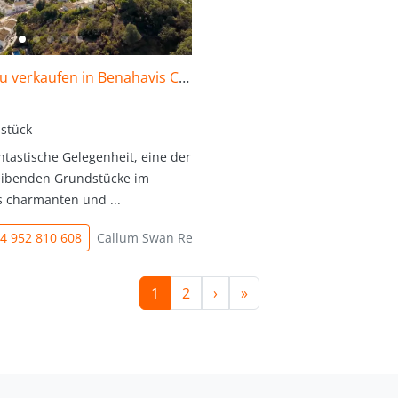
Grundstück zu verkaufen in Benahavis Centro
stück
antastische Gelegenheit, eine der
eibenden Grundstücke im
 charmanten und ...
4 952 810 608
Callum Swan Realty
1
2
›
»