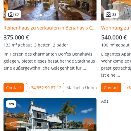
23
22
Reihenhaus zu verkaufen in Benahavis Centro
375.000 €
540.000 €
133 m² gebaut
3 betten
2 bäder
106 m² gebaut
Im Herzen des charmanten Dorfes Benahavis
Elegantes Apa
gelegen, bietet dieses bezaubernde Stadthaus
Wohnkomplex R
eine außergewöhnliche Gelegenheit für ...
prestigeträcht
ist eine ...
Contact
+34 952 90 87 12
Marbella Unique
Contact
+3
Ads