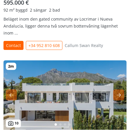
595.000 €
92 m² byggd
2 sängar
2 bad
Beläget inom den gated community av Locrimar i Nueva
Andalucía, ligger denna två sovrum bottenvåning lägenhet
inom ...
Contact
+34 952 810 608
Callum Swan Realty
10