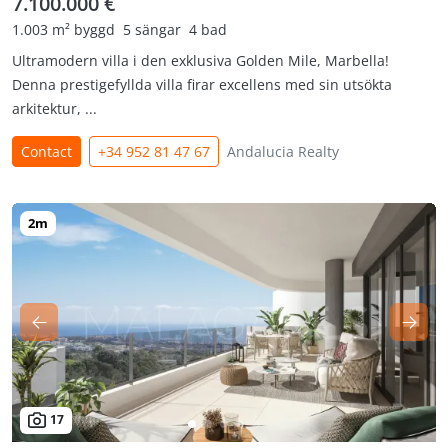
7.100.000 €
1.003 m² byggd
5 sängar
4 bad
Ultramodern villa i den exklusiva Golden Mile, Marbella!
Denna prestigefyllda villa firar excellens med sin utsökta
arkitektur, ...
Contact
+34 952 81 47 67
Andalucia Realty
17