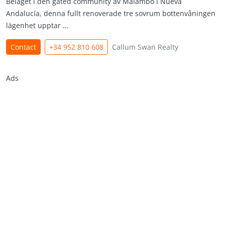
Beläget i den gated community av Malambo i Nueva
Andalucía, denna fullt renoverade tre sovrum bottenvåningen
lägenhet upptar ...
Contact
+34 952 810 608
Callum Swan Realty
Ads