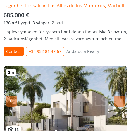
Lägenhet for sale in Los Altos de los Monteros, Marbella Öst
685.000 €
136 m² byggd
3 sängar
2 bad
Upplev symbolen för lyx som bor i denna fantastiska 3-sovrum,
2-badrumslägenhet. Med sitt vackra vardagsrum och en rad ...
Contact
+34 952 81 47 67
Andalucia Realty
13