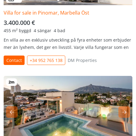
Villa for sale in Pinomar, Marbella Öst
3.400.000 €
455 m² byggd
4 sängar
4 bad
En villa av en exklusiv utveckling på fyra enheter som erbjuder
mer än lyxhem, det ger en livsstil. Varje villa fungerar som en
Contact
+34 952 765 138
DM Properties