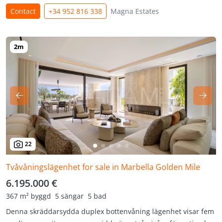
Contact
+34 952 816 338
Magna Estates
22
Tvåvåningslägenhet for sale in Marbella Golden Mile
6.195.000 €
367 m² byggd
5 sängar
5 bad
Denna skräddarsydda duplex bottenvåning lägenhet visar fem