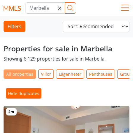
×
Filters
Properties for sale in Marbella
Showing 6.129 properties for sale in Marbella.
All properties
Villor
Lägenheter
Penthouses
Groun
Hide duplicates