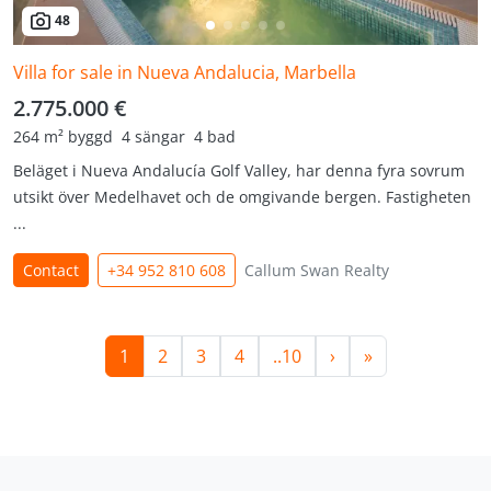
48
Villa for sale in Nueva Andalucia, Marbella
2.775.000 €
264 m² byggd
4 sängar
4 bad
Beläget i Nueva Andalucía Golf Valley, har denna fyra sovrum
utsikt över Medelhavet och de omgivande bergen. Fastigheten
...
Contact
+34 952 810 608
Callum Swan Realty
1
2
3
4
..10
›
»