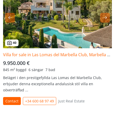
40
Villa for sale in Las Lomas del Marbella Club, Marbella Golden Mile
9.950.000 €
845 m² byggd
6 sängar
7 bad
Beläget i den prestigefyllda Las Lomas del Marbella Club,
erbjuder denna exceptionella andalusisk stil villa en
oöverträffad ...
Contact
+34 600 68 97 49
Just Real Estate