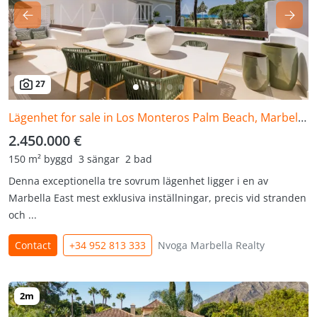
27
Lägenhet for sale in Los Monteros Palm Beach, Marbella Öst
2.450.000 €
150 m² byggd
3 sängar
2 bad
Denna exceptionella tre sovrum lägenhet ligger i en av
Marbella East mest exklusiva inställningar, precis vid stranden
och ...
Contact
+34 952 813 333
Nvoga Marbella Realty