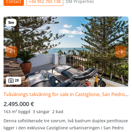
Contact
+34 952 765 138
DM Properties
28
Tvåvånings takvåning for sale in Castiglione, San Pedro de Alcantara
2.495.000 €
163 m² byggd
3 sängar
2 bad
Denna sofistikerade tre sovrum, två badrum duplex penthouse
ligger i den exklusiva Castiglione urbaniseringen i San Pedro