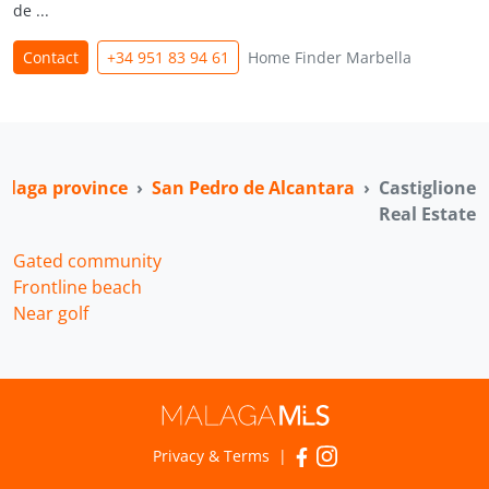
de ...
Contact
+34 951 83 94 61
Home Finder Marbella
alaga province
San Pedro de Alcantara
Castiglione
Real Estate
Gated community
Frontline beach
Near golf
Privacy & Terms
|