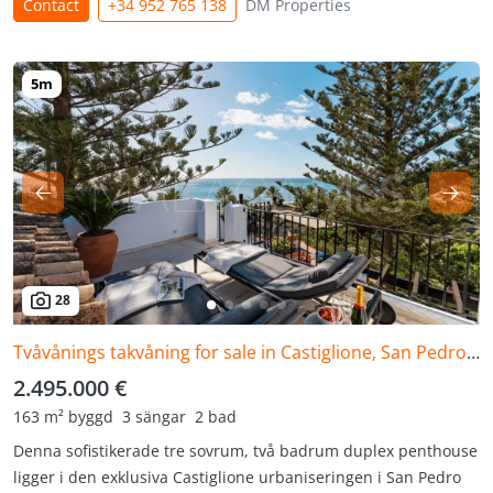
Contact
+34 952 765 138
DM Properties
28
Tvåvånings takvåning for sale in Castiglione, San Pedro de Alcantara
2.495.000 €
163 m² byggd
3 sängar
2 bad
Denna sofistikerade tre sovrum, två badrum duplex penthouse
ligger i den exklusiva Castiglione urbaniseringen i San Pedro